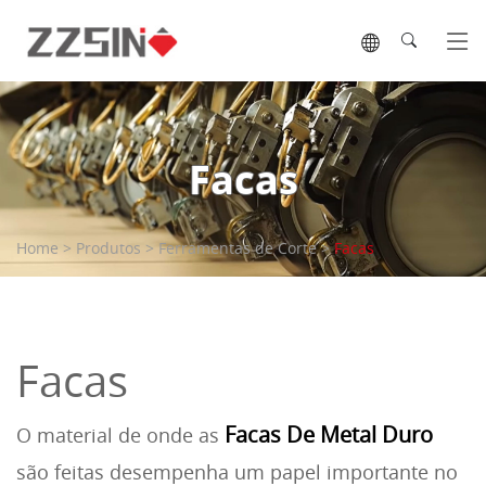
Tog
Facas
Home
>
Produtos
>
Ferramentas de Corte
>
Facas
Facas
Facas De Metal Duro
O material de onde as
são feitas desempenha um papel importante no