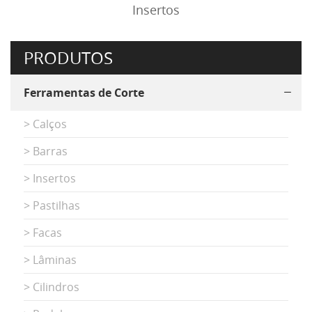
Insertos
PRODUTOS
Ferramentas de Corte
> Calços
> Barras
> Insertos
> Pastilhas
> Facas
> Lâminas
> Cilindros